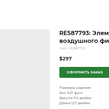
RE587793: Эле
воздушного фи
SKU:
RE587793
$
297
ОФОРМИТЬ ЗАКАЗ
Размеры изделия
Вес 5,01 фунт
Высота 11,9 дюйма
Длина 12,7 дюйма